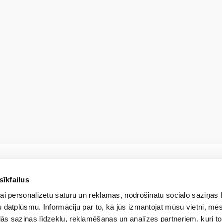
sīkfailus
JAUNUMU VĒSTULE
ai personalizētu saturu un reklāmas, nodrošinātu sociālo saziņas 
kies jaunumiem un uzzini pi
 datplūsmu. Informāciju par to, kā jūs izmantojat mūsu vietni, mēs
ās saziņas līdzekļu, reklamēšanas un analīzes partneriem, kuri to