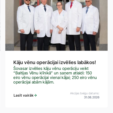
Kāju vēnu operācijai izvēlies labākos!
Šovasar izvēlies kāju vēnu operāciju veikt
“Baltijas Vēnu klīnikā” un saņem atlaidi: 150
eiro vēnu operācijai vienai kājai; 250 eiro vēnu
operācijai abām kājām.
Akcijas beigu datums:
Lasīt vairāk
31.08.2026