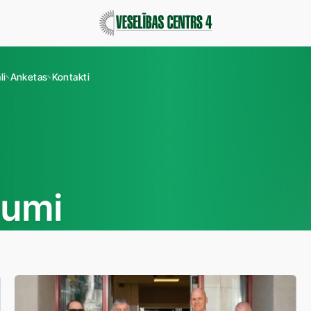
li
Anketas
Kontakti
jumi