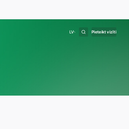
LV
Pieteikt vizīti