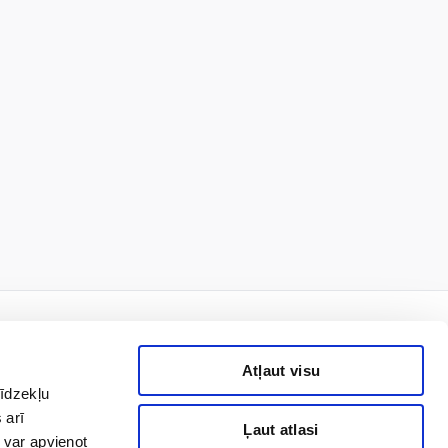
Atļaut visu
līdzekļu
rmais!
 arī
Ļaut atlasi
 var apvienot