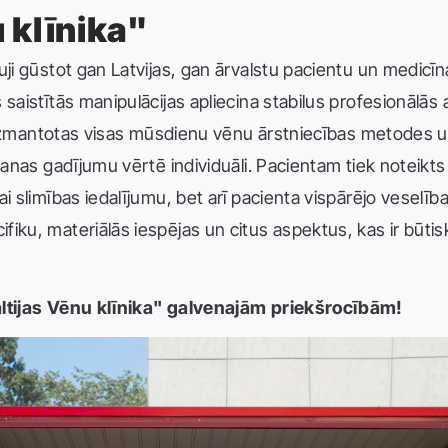
 klīnika"
ji gūstot gan Latvijas, gan ārvalstu pacientu un medicīnas
 saistītās manipulācijas apliecina stabilus profesionālās 
ek izmantotas visas mūsdienu vēnu ārstniecības metodes u
mšanas gadījumu vērtē individuāli. Pacientam tiek noteik
i slimības iedalījumu, bet arī pacienta vispārējo veselība
iku, materiālās iespējas un citus aspektus, kas ir būtisk
Baltijas Vēnu klīnika" galvenajām priekšrocībām!