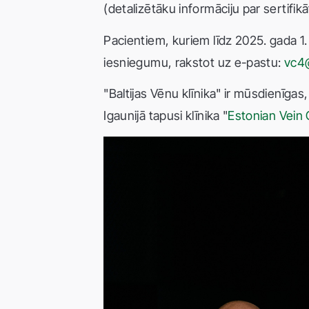
(detalizētāku informāciju par sertifik
Pacientiem, kuriem līdz 2025. gada 1. 
iesniegumu, rakstot uz e-pastu:
vc4
"Baltijas Vēnu klīnika" ir mūsdienīga
Igaunijā tapusi klīnika "
Estonian Vein C