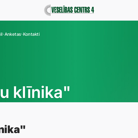
li
Anketas
Kontakti
u klīnika"
īnika"