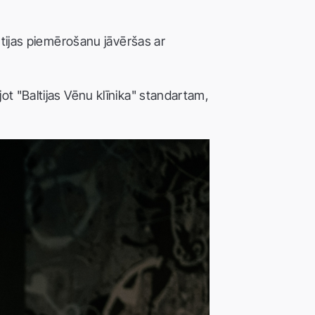
antijas piemērošanu jāvēršas ar
ot "Baltijas Vēnu klīnika" standartam,