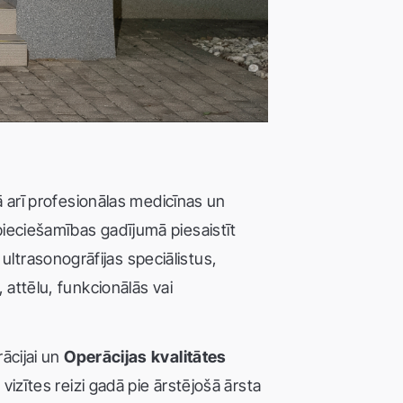
kā arī profesionālas medicīnas un
pieciešamības gadījumā piesaistīt
ltrasonogrāfijas speciālistus,
 attēlu, funkcionālās vai
rācijai un
Operācijas kvalitātes
 vizītes reizi gadā pie ārstējošā ārsta