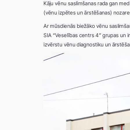
Kāju vēnu saslimšanas rada gan medicī
(vēnu izpētes un ārstēšanas) nozares a
Ar mūsdienās biežāko vēnu saslimšanu 
SIA “Veselības centrs 4” grupas un ir
izvērstu vēnu diagnostiku un ārstēša