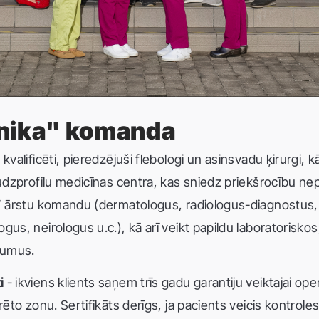
līnika" komanda
kvalificēti, pieredzējuši flebologi un asinsvadu ķirurgi, 
audzprofilu medicīnas centra, kas sniedz priekšrocību ne
4” ārstu komandu (dermatologus, radiologus-diagnostus, u
us, neirologus u.c.), kā arī veikt papildu laboratoriskos,
jumus.
i
- ikviens klients saņem trīs gadu garantiju veiktajai ope
rēto zonu. Sertifikāts derīgs, ja pacients veicis kontroles