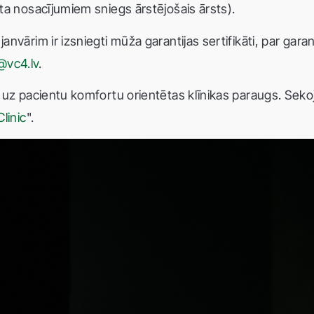
āta nosacījumiem sniegs ārstējošais ārsts).
janvārim ir izsniegti mūža garantijas sertifikāti, par gar
@vc4.lv
.
s, uz pacientu komfortu orientētas klīnikas paraugs. Sekoj
linic
".