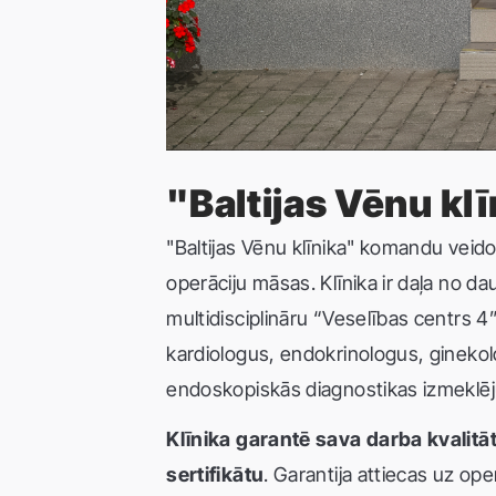
"Baltijas Vēnu k
"Baltijas Vēnu klīnika" komandu veido 
operāciju māsas. Klīnika ir daļa no d
multidisciplināru “Veselības centrs 
kardiologus, endokrinologus, ginekolog
endoskopiskās diagnostikas izmeklē
Klīnika garantē sava darba kvalitāt
sertifikātu
. Garantija attiecas uz ope