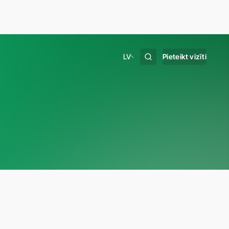
LV
Pieteikt vizīti