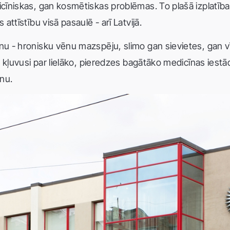
niskas, gan kosmētiskas problēmas. To plašā izplatība ir
ttīstību visā pasaulē - arī Latvijā.
- hronisku vēnu mazspēju, slimo gan sievietes, gan vīrieš
 kļuvusi par lielāko, pieredzes bagātāko medicīnas iestād
nu.