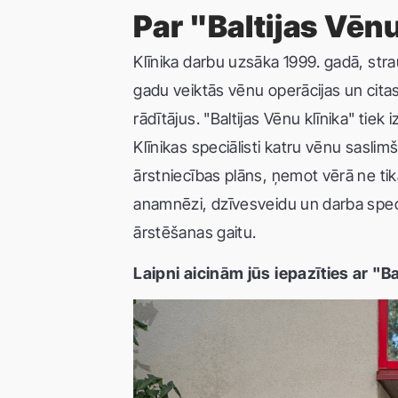
Par "Baltijas Vēnu
Klīnika darbu uzsāka 1999. gadā, strau
gadu veiktās vēnu operācijas un citas
rādītājus. "Baltijas Vēnu klīnika" ti
Klīnikas speciālisti katru vēnu sasli
ārstniecības plāns, ņemot vērā ne tika
anamnēzi, dzīvesveidu un darba specif
ārstēšanas gaitu.
Laipni aicinām jūs iepazīties ar "