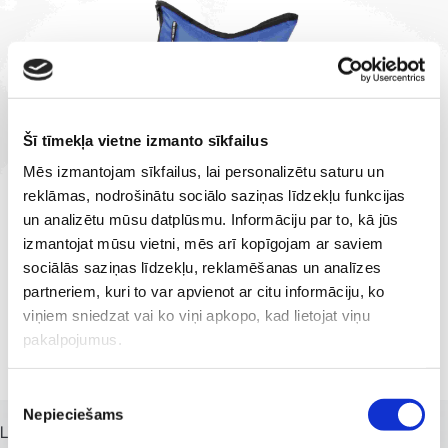
Šī tīmekļa vietne izmanto sīkfailus
Mēs izmantojam sīkfailus, lai personalizētu saturu un
reklāmas, nodrošinātu sociālo saziņas līdzekļu funkcijas
un analizētu mūsu datplūsmu. Informāciju par to, kā jūs
izmantojat mūsu vietni, mēs arī kopīgojam ar saviem
sociālās saziņas līdzekļu, reklamēšanas un analīzes
partneriem, kuri to var apvienot ar citu informāciju, ko
viņiem sniedzat vai ko viņi apkopo, kad lietojat viņu
pakalpojumus.
Piekrišanas
Nepieciešams
izvēle
Limfodrenāža ir vienkāršākā un izmaksu ziņā - efektīvākā