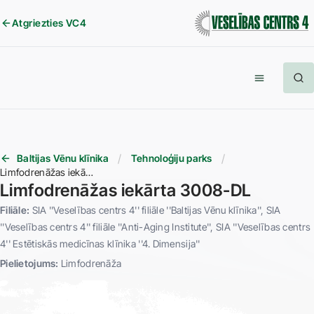
Atgriezties VC4
Baltijas Vēnu klīnika
Tehnoloģiju parks
Limfodrenāžas iekārta 3008-DL
Limfodrenāžas iekārta 3008-DL
Filiāle:
SIA ''Veselības centrs 4'' filiāle ''Baltijas Vēnu klīnika''
SIA
''Veselības centrs 4'' filiāle ''Anti-Aging Institute''
SIA ''Veselības centrs
4'' Estētiskās medicīnas klīnika ''4. Dimensija''
Pielietojums:
Limfodrenāža