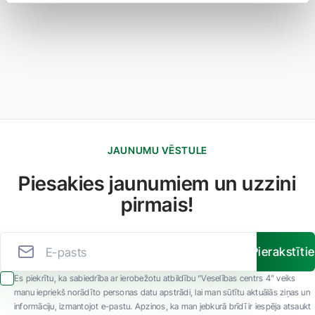
JAUNUMU VĒSTULE
Piesakies jaunumiem un uzzini
pirmais!
Pierakstīti
Es piekrītu, ka sabiedrība ar ierobežotu atbildību “Veselības centrs 4” veiks
manu iepriekš norādīto personas datu apstrādi, lai man sūtītu aktuālās ziņas un
informāciju, izmantojot e-pastu. Apzinos, ka man jebkurā brīdī ir iespēja atsaukt