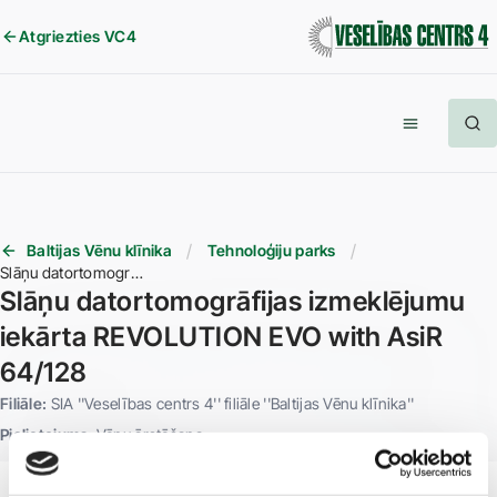
Atgriezties VC4
Baltijas Vēnu klīnika
Tehnoloģiju parks
Slāņu datortomogrāfijas izmeklējumu iekārta REVOLUTION EVO with AsiR 64/128
Slāņu datortomogrāfijas izmeklējumu
iekārta REVOLUTION EVO with AsiR
64/128
Filiāle:
SIA ''Veselības centrs 4'' filiāle ''Baltijas Vēnu klīnika''
Pielietojums:
Vēnu ārstēšana