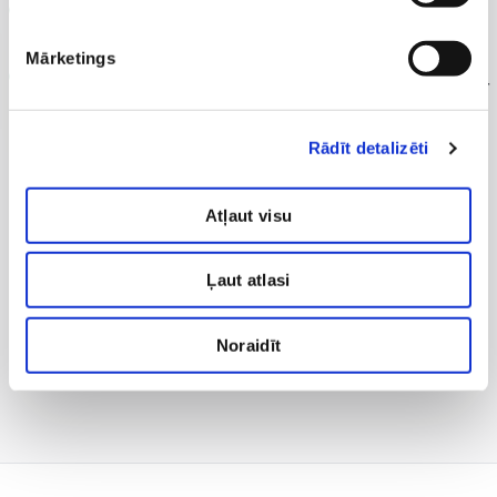
asinsvadu izmeklējumi ir precīzāki, iegūtajos attēlos ir
labāks kontrastējums;
Mārketings
iegūtie attēli tiek apstrādāti ar speciālām programmām, ir
iespējams iegūt uzskatāmus 3D attēlus.
Rādīt detalizēti
Atļaut visu
Ļaut atlasi
Noraidīt