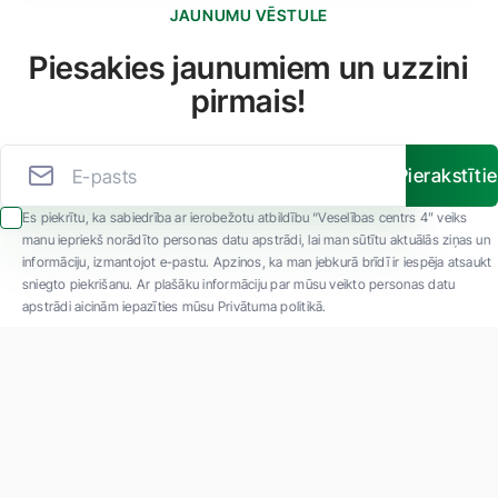
JAUNUMU VĒSTULE
Piesakies jaunumiem un uzzini
pirmais!
Pierakstīti
Es piekrītu, ka sabiedrība ar ierobežotu atbildību “Veselības centrs 4” veiks
manu iepriekš norādīto personas datu apstrādi, lai man sūtītu aktuālās ziņas un
informāciju, izmantojot e-pastu. Apzinos, ka man jebkurā brīdī ir iespēja atsaukt
sniegto piekrišanu. Ar plašāku informāciju par mūsu veikto personas datu
apstrādi aicinām iepazīties mūsu Privātuma politikā.
"SIA ''Veselības centrs 4'' ir viena no lielākajām privātajām daudzprofilu
ambulatorajām medicīnas kompānijām Latvijā ar 30 gadu pieredzi un tehnoloģiski
modernāko aprīkojumu. Galvenie darbības virzieni - daudzveidīga diagnostika, pilna
spektra ārstēšana, mūsdienīga rehabilitācija, jauna koncepta preventīvā un estētiskā
medicīna."