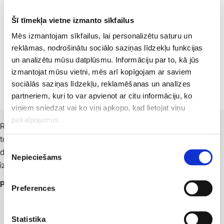
Šī tīmekļa vietne izmanto sīkfailus
Mēs izmantojam sīkfailus, lai personalizētu saturu un
reklāmas, nodrošinātu sociālo saziņas līdzekļu funkcijas
un analizētu mūsu datplūsmu. Informāciju par to, kā jūs
izmantojat mūsu vietni, mēs arī kopīgojam ar saviem
sociālās saziņas līdzekļu, reklamēšanas un analīzes
partneriem, kuri to var apvienot ar citu informāciju, ko
viņiem sniedzat vai ko viņi apkopo, kad lietojat viņu
pakalpojumus.
Revolution iekārtā ir apvienotas datortomogrāfijas vadošās
tehnoloģiskās koncepcijas. Augsta izšķirtspēja, nevainojams
Piekrišanas
darbības ātrums, par 40% mazāks starojums un iespēja iegūt
Nepieciešams
izvēle
izcilus šķērsgriezuma attēlus.
Priekšrocības asinsvadu izmeklējumos:
Preferences
vienā skenēšanas epizodē iespējams veikt sarežģītus
vairāku pakāpju izmeklējumus;
Statistika