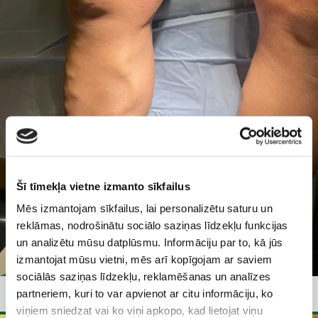
Šī tīmekļa vietne izmanto sīkfailus
Mēs izmantojam sīkfailus, lai personalizētu saturu un
reklāmas, nodrošinātu sociālo saziņas līdzekļu funkcijas
un analizētu mūsu datplūsmu. Informāciju par to, kā jūs
izmantojat mūsu vietni, mēs arī kopīgojam ar saviem
sociālās saziņas līdzekļu, reklamēšanas un analīzes
Dr.Ints Ūdris, Total EVLA metode
partneriem, kuri to var apvienot ar citu informāciju, ko
viņiem sniedzat vai ko viņi apkopo, kad lietojat viņu