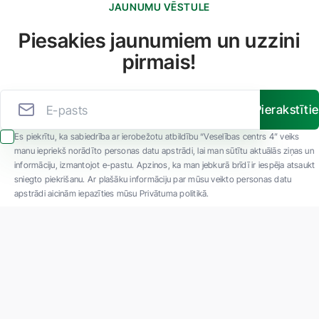
JAUNUMU VĒSTULE
Piesakies jaunumiem un uzzini
pirmais!
Pierakstīti
Es piekrītu, ka sabiedrība ar ierobežotu atbildību “Veselības centrs 4” veiks
manu iepriekš norādīto personas datu apstrādi, lai man sūtītu aktuālās ziņas un
informāciju, izmantojot e-pastu. Apzinos, ka man jebkurā brīdī ir iespēja atsaukt
sniegto piekrišanu. Ar plašāku informāciju par mūsu veikto personas datu
apstrādi aicinām iepazīties mūsu Privātuma politikā.
"SIA ''Veselības centrs 4'' ir viena no lielākajām privātajām daudzprofilu
ambulatorajām medicīnas kompānijām Latvijā ar 30 gadu pieredzi un tehnoloģiski
modernāko aprīkojumu. Galvenie darbības virzieni - daudzveidīga diagnostika, pilna
spektra ārstēšana, mūsdienīga rehabilitācija, jauna koncepta preventīvā un estētiskā
medicīna."