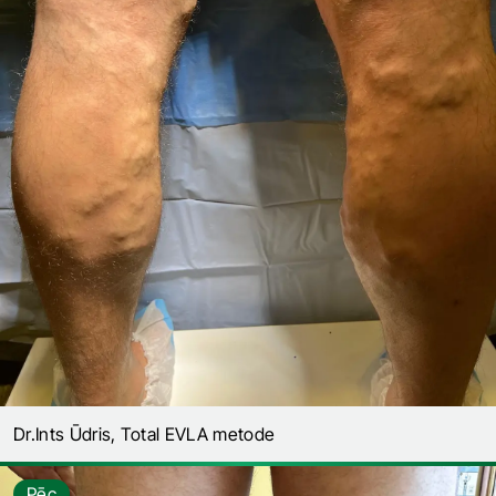
Dr.Ints Ūdris, Total EVLA metode
Pēc