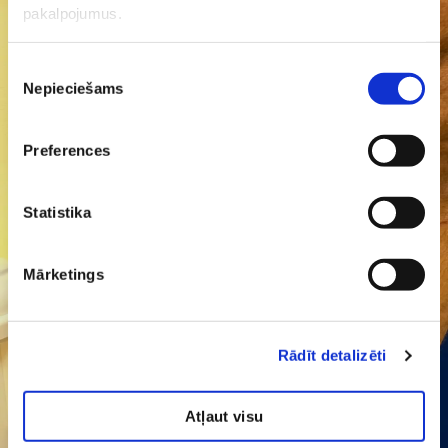
pakalpojumus.
Pēc
Piekrišanas
Nepieciešams
izvēle
Preferences
Statistika
Mārketings
Rādīt detalizēti
Atļaut visu