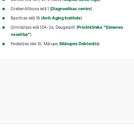
Grebenščikova ielā 1 (
Diagnostikas centrs
)
Baznīcas ielā 18 (
Anti-Aging Institute
)
Ģimnāzijas ielā 10A-2а, Daugavpilī (
Privātklīnika "Ģimenes
veselība"
)
Pededzes iela 10, Mārupe (
Mārupes Doktorāts
)