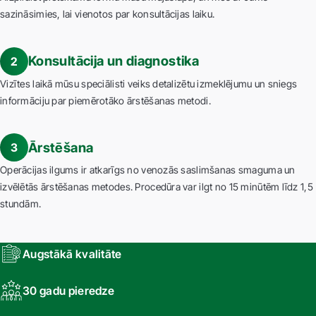
sazināsimies, lai vienotos par konsultācijas laiku.
Konsultācija un diagnostika
2
Vizītes laikā mūsu speciālisti veiks detalizētu izmeklējumu un sniegs
informāciju par piemērotāko ārstēšanas metodi.
Ārstēšana
3
Operācijas ilgums ir atkarīgs no venozās saslimšanas smaguma un
izvēlētās ārstēšanas metodes. Procedūra var ilgt no 15 minūtēm līdz 1,5
stundām.
Augstākā kvalitāte
30 gadu pieredze