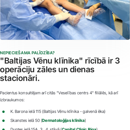
NEPIECIEŠAMA PALĪDZĪBA?
"Baltijas Vēnu klīnika" rīcībā ir 3
operāciju zāles un dienas
stacionāri.
Pacientus konsultējam arī citās "Veselības centrs 4" filiālēs, kā arī
izbraukumos:
K. Barona ielā 115 (Baltijas Vēnu klīnika - galvenā ēka)
Skanstes ielā 50 (
Dermatoloģijas klīnika
)
Duntes ielā 15A, 3., 4. stāvā (
Capital Clinic Riga
)