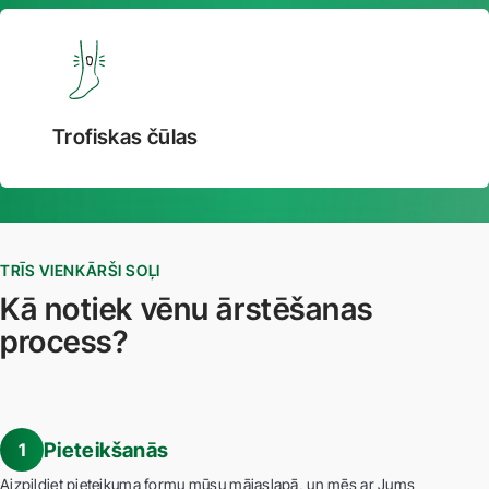
Trofiskas čūlas
TRĪS VIENKĀRŠI SOĻI
Kā notiek vēnu ārstēšanas
process?
Pieteikšanās
1
Aizpildiet pieteikuma formu mūsu mājaslapā, un mēs ar Jums