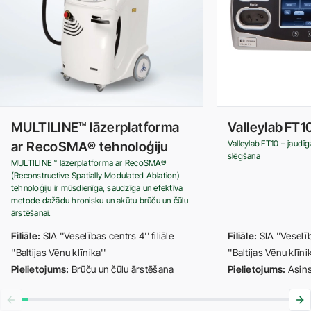
MULTILINE™ lāzerplatforma
Valleylab FT1
Valleylab FT10 – jaudī
ar RecoSMA® tehnoloģiju
slēgšana
MULTILINE™ lāzerplatforma ar RecoSMA®
(Reconstructive Spatially Modulated Ablation)
tehnoloģiju ir mūsdienīga, saudzīga un efektīva
metode dažādu hronisku un akūtu brūču un čūlu
ārstēšanai.
Filiāle:
SIA ''Veselības centrs 4'' filiāle
Filiāle:
SIA ''Veselīb
''Baltijas Vēnu klīnika''
''Baltijas Vēnu klīnik
Pielietojums:
Brūču un čūlu ārstēšana
Pielietojums:
Asin